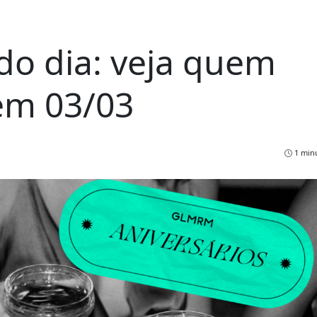
do dia: veja quem
em 03/03
1 minu