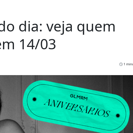
do dia: veja quem
em 14/03
1 minu