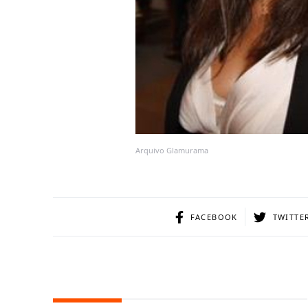
Arquivo Glamurama
FACEBOOK
TWITTE