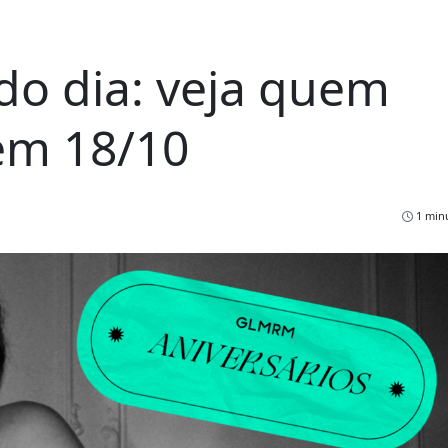
do dia: veja quem
em 18/10
1 minu