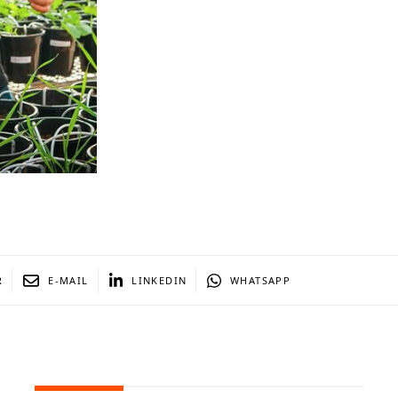
R
E-MAIL
LINKEDIN
WHATSAPP