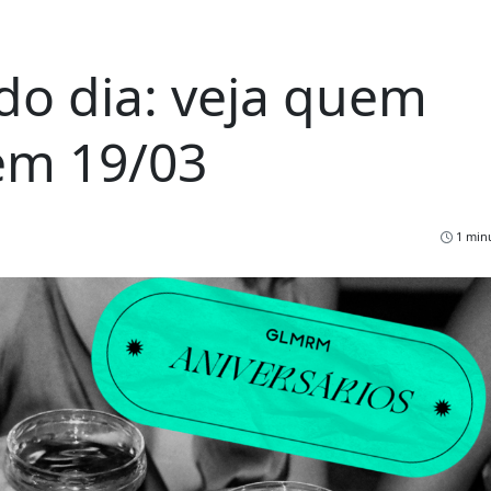
do dia: veja quem
em 19/03
1 minu