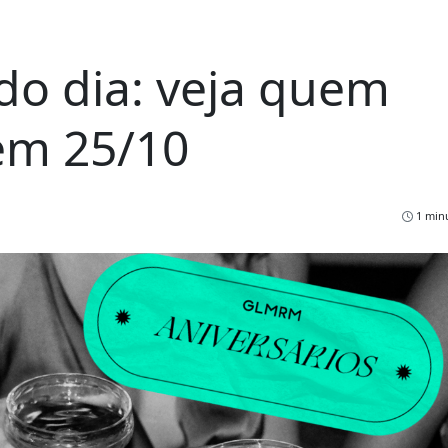
do dia: veja quem
em 25/10
1 minu