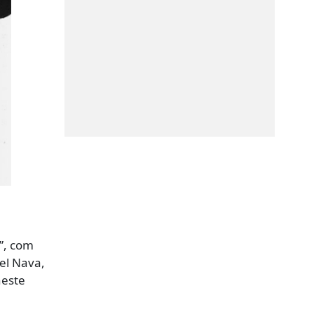
s”, com
el Nava,
neste