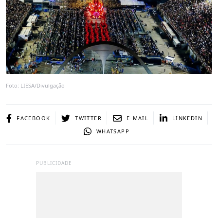
Foto: LIESA/Divulgação
FACEBOOK
TWITTER
E-MAIL
LINKEDIN
WHATSAPP
PUBLICIDADE