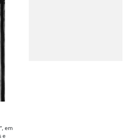
0”, em
s e