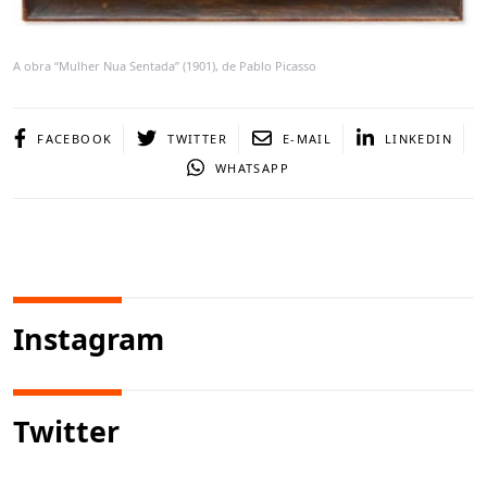
A obra “Mulher Nua Sentada” (1901), de Pablo Picasso
FACEBOOK
TWITTER
E-MAIL
LINKEDIN
WHATSAPP
Instagram
Twitter