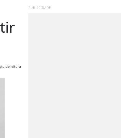
PUBLICIDADE
tir
to de leitura