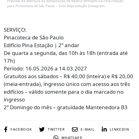
Preview da abertura da exmposição de Beatriz Milhazes na Pina Estação
para Pinacoteca de São Paulo – Foto Reprodução Instagram
SERVIÇO:
Pinacoteca de São Paulo
Edifício Pina Estação | 2º andar
De quarta a segunda, das 10h às 18h (entrada até
17h)
Período: 16.05.2026 a 14.03.2027
Gratuitos aos sábados – R$ 40,00 (inteira) e R$ 20,00
(meia-entrada), ingresso único com acesso aos três
edifícios – válido somente para o dia marcado no
ingresso
2º Domingo do mês – gratuidade Mantenedora B3
FACEBOOK
TWITTER
E-MAIL
LINKEDIN
WHATSAPP