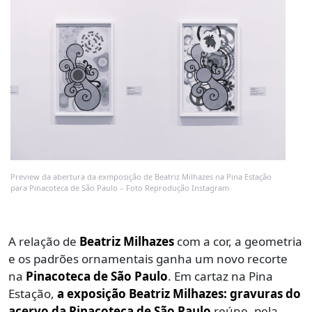
Preview da abertura da exmposição de Beatriz Milhazes na Pina Estação
para Pinacoteca de São Paulo – Foto Reprodução Instagram
A relação de
Beatriz Milhazes
com a cor, a geometria
e os padrões ornamentais ganha um novo recorte
na
Pinacoteca de São Paulo
. Em cartaz na Pina
Estação,
a exposição Beatriz Milhazes: gravuras do
acervo da Pinacoteca de São Paulo
reúne, pela