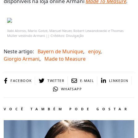
disponíveis na loja online Armani
Made To Measure
.
Xabi Alonso, Mario Gotzë, Manuel Neuer, Robert Lewandowski e Thomas
Müller vestindo Armani || Créditos: Divulgação
Neste artigo:
Bayern de Munique
,
enjoy
,
Giorgio Armani
,
Made to Measure
FACEBOOK
TWITTER
E-MAIL
LINKEDIN
WHATSAPP
VOCÊ TAMBÉM PODE GOSTAR