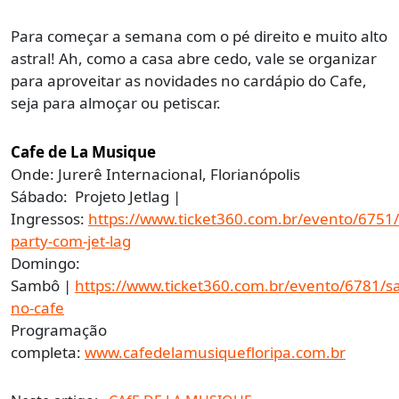
Para começar a semana com o pé direito e muito alto
astral! Ah, como a casa abre cedo, vale se organizar
para aproveitar as novidades no cardápio do Cafe,
seja para almoçar ou petiscar.
Cafe de La Musique
Onde: Jurerê Internacional, Florianópolis
Sábado: Projeto Jetlag |
Ingressos:
https://www.ticket360.com.br/evento/6751/
party-com-jet-lag
Domingo:
Sambô |
https://www.ticket360.com.br/evento/6781/
no-cafe
Programação
completa:
www.cafedelamusiquefloripa.com.br