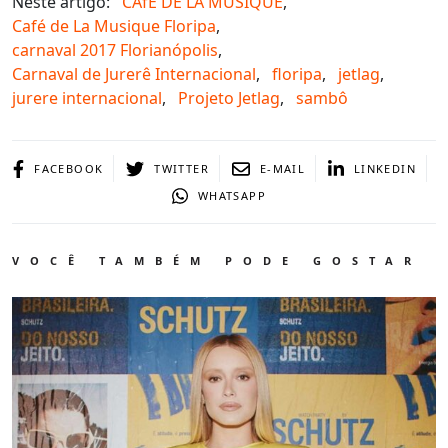
Neste artigo:
CAfE DE LA MUSIQUE
,
Café de La Musique Floripa
,
carnaval 2017 Florianópolis
,
Carnaval de Jurerê Internacional
,
floripa
,
jetlag
,
jurere internacional
,
Projeto Jetlag
,
sambô
FACEBOOK
TWITTER
E-MAIL
LINKEDIN
WHATSAPP
VOCÊ TAMBÉM PODE GOSTAR