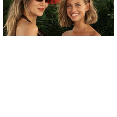
Camarote com DNA brasileiro reúne convidados no GP
de Miami
Redação GLMRM
04 de maio de 2026 às 14:35
2 minutos de leitura
NOSSO Camarote estreia no GP de Miami e reúne