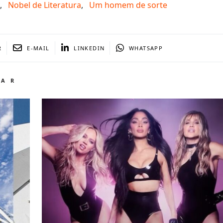
,
Nobel de Literatura
,
Um homem de sorte
R
E-MAIL
LINKEDIN
WHATSAPP
TAR