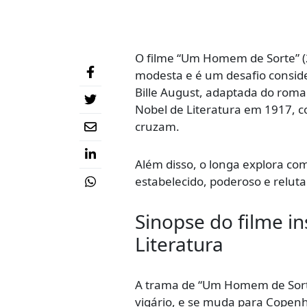
O filme “Um Homem de Sorte” 
modesta e é um desafio consid
Bille August, adaptada do rom
Nobel de Literatura em 1917, c
cruzam.
Além disso, o longa explora com
estabelecido, poderoso e relut
Sinopse do filme i
Literatura
A trama de “Um Homem de Sort
vigário, e se muda para Copen