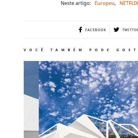
Neste artigo:
Europeu
,
NETFLIX
FACEBOOK
TWITTE
VOCÊ TAMBÉM PODE GOS