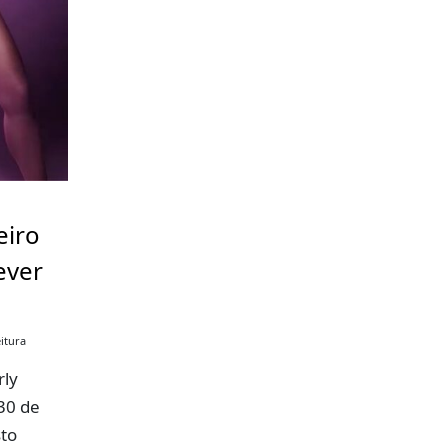
eiro
ever
itura
rly
30 de
sto