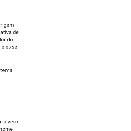
origem
ativa de
dor do
 eles se
istema
m severo
o nome