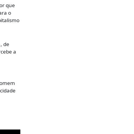
dor que
ara o
italismo
, de
rcebe a
 Homem
acidade