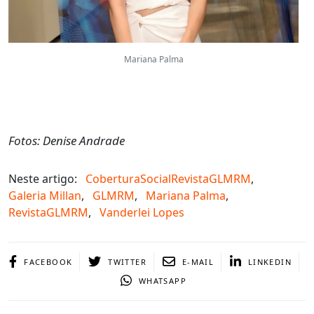
Mariana Palma
Fotos: Denise Andrade
Neste artigo:
CoberturaSocialRevistaGLMRM
,
Galeria Millan
,
GLMRM
,
Mariana Palma
,
RevistaGLMRM
,
Vanderlei Lopes
FACEBOOK
TWITTER
E-MAIL
LINKEDIN
WHATSAPP