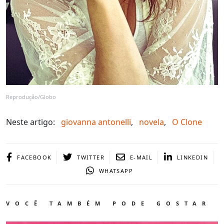
Reprodução/Globo
Neste artigo:
giovanna antonelli
,
novela
,
O Clone
FACEBOOK
TWITTER
E-MAIL
LINKEDIN
WHATSAPP
VOCÊ TAMBÉM PODE GOSTAR