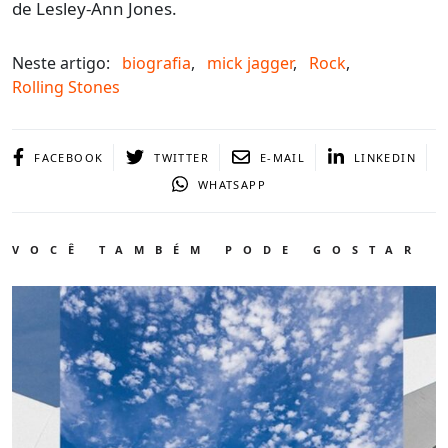
de Lesley-Ann Jones.
Neste artigo:
biografia
,
mick jagger
,
Rock
,
Rolling Stones
FACEBOOK
TWITTER
E-MAIL
LINKEDIN
WHATSAPP
VOCÊ TAMBÉM PODE GOSTAR