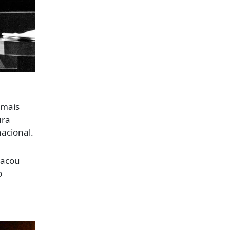
 mais
ura
nacional.
tacou
o