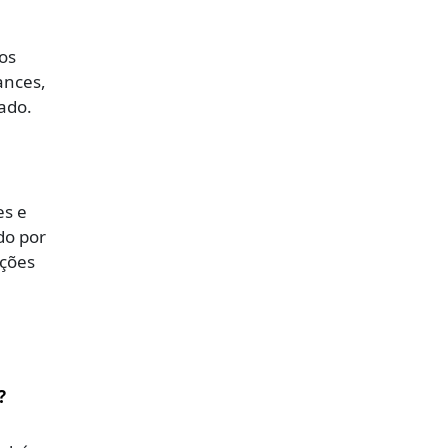
os
ances,
ado.
es e
do por
ações
?