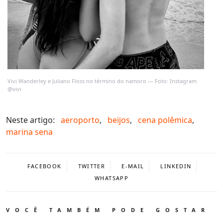
Vivi Wanderley e Juliano Floss no término do namoro — Foto: Instagram
@vivi
Neste artigo:
aeroporto
,
beijos
,
cena polêmica
,
marina sena
FACEBOOK
TWITTER
E-MAIL
LINKEDIN
WHATSAPP
VOCÊ TAMBÉM PODE GOSTAR