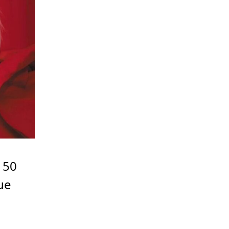
 50
ue