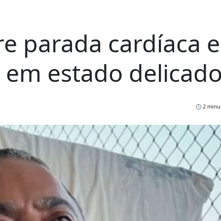
re parada cardíaca e
 em estado delicad
2 minut