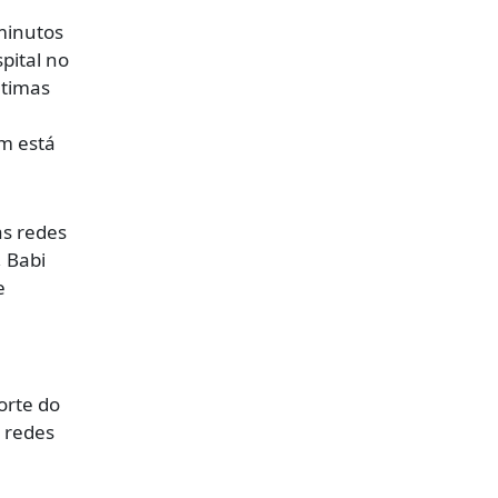
minutos
pital no
ltimas
ém está
as redes
, Babi
e
orte do
s redes