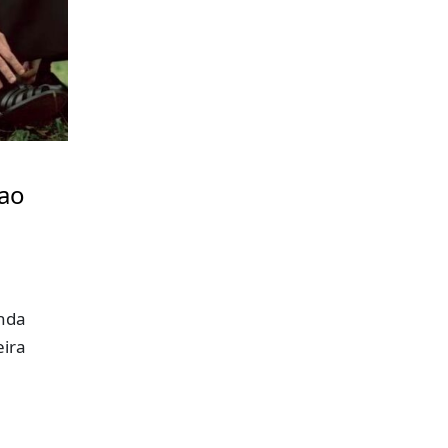
 ao
nda
eira