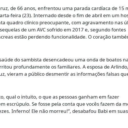
Cruz, de 66 anos, enfrentou uma parada cardíaca de 15 
ta-feira (23). Internado desde o fim de abril em um hos
senta quadro clínico preocupante, com agravamento nas ú
 sequelas de um AVC sofrido em 2017 e, segundo fontes
âncreas estão perdendo funcionalidade. O coração tamb
de saúde do sambista desencadeou uma onda de boatos n
irritou profundamente os familiares. A esposa de Arlindo
Cruz, vieram a público desmentir as informações falsas qu
to, qual o intuito, o que as pessoas ganham em fazer
em escrúpulo. Se fosse pela conta que vocês fazem da m
vezes. Inferno! Ele não morreu!”, desabafou Babi em sua