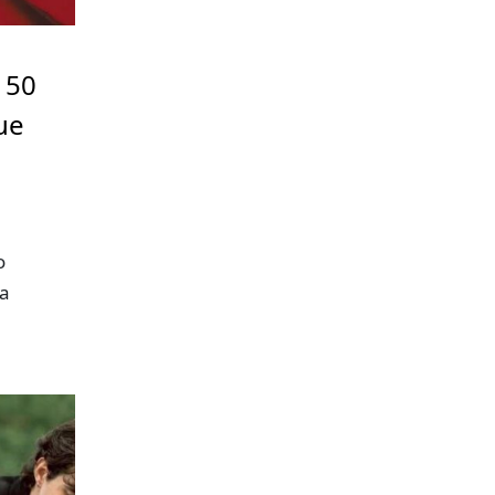
 50
ue
o
ra