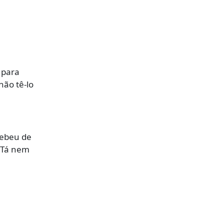
 para
não tê-lo
cebeu de
 “Tá nem