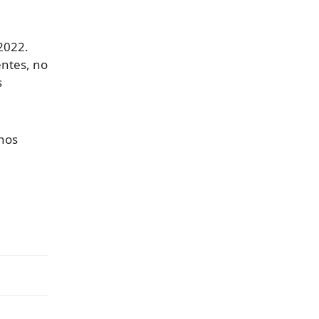
2022.
ntes, no
s
nos