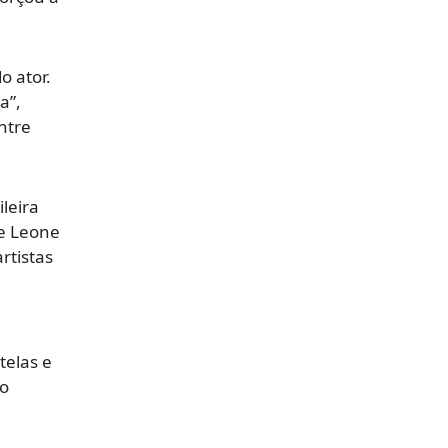
o ator.
a”,
ntre
leira
de Leone
rtistas
telas e
io