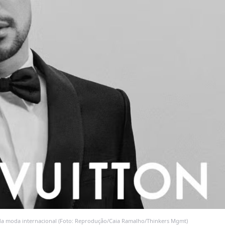
 da moda internacional (Foto: Reprodução/Caia Ramalho/Thinkers Mgmt)