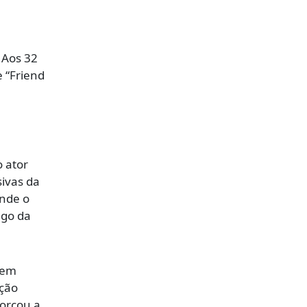
 Aos 32
e “Friend
 ator
sivas da
onde o
ngo da
 em
eção
forçou a