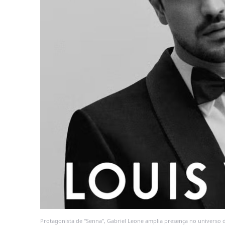
Protagonista de “Senna”, Gabriel Leone amplia presença no universo