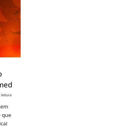
o
imed
 leitura
a em
ê que
cal