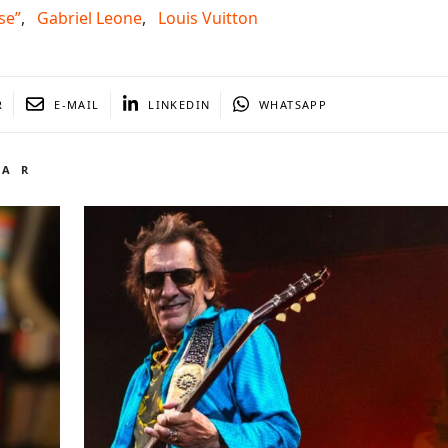
se”
,
Gabriel Leone
,
Louis Vuitton
R
E-MAIL
LINKEDIN
WHATSAPP
TAR