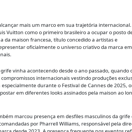
lcançar mais um marco em sua trajetória internacional.
is Vuitton
como o primeiro brasileiro a ocupar o posto d
a da maison francesa, título concedido a artistas e
presentar oficialmente o universo criativo da marca em
nais.
 grife vinha acontecendo desde o ano passado, quando o
e compromissos internacionais vestindo produções exclu
 especialmente durante o Festival de Cannes de 2025, 
postar em diferentes looks assinados pela maison ao lo
também marcou presença em desfiles masculinos da grife
s comandadas por
Pharrell Williams
, responsável pela dir
 marca desde 2023. A presença frequente nos eventos re