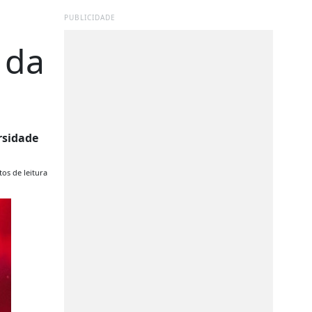
PUBLICIDADE
 da
rsidade
os de leitura