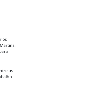
r
ior.
Martins,
 para
ntre as
rabalho