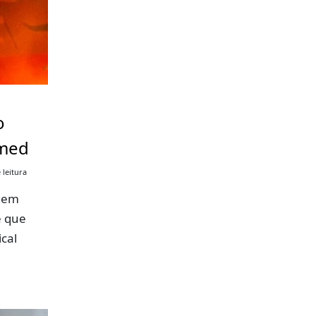
o
imed
 leitura
a em
ê que
cal