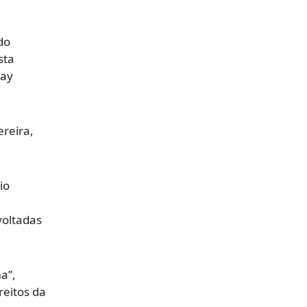
do
sta
say
ereira
,
io
voltadas
a”,
reitos da