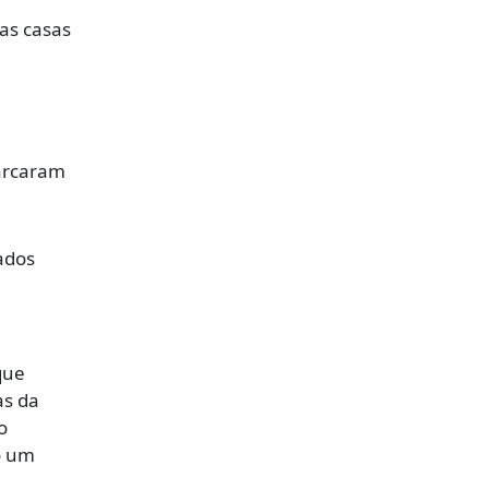
as casas
marcaram
ados
que
as da
o
o um