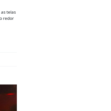
as telas
o redor