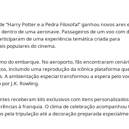
 “Harry Potter e a Pedra Filosofal” ganhou novos ares e
 dentro de uma aeronave. Passageiros de um voo com d
articiparam de uma experiência temática criada para
s populares do cinema.
smo do embarque. No aeroporto, fãs encontraram cenár
xos, incluindo uma reprodução da icônica plataforma qu
s. A ambientação especial transformou a espera pelo v
por J.K. Rowling.
antes receberam kits exclusivos com itens personalizado
erências à franquia. O clima de celebração acompanhou 
os pela tripulação até a decoração preparada especialm