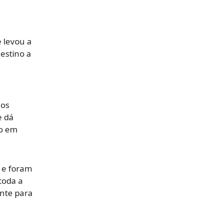
 levou a
estino a
ios
e dá
oo em
s e foram
toda a
ente para