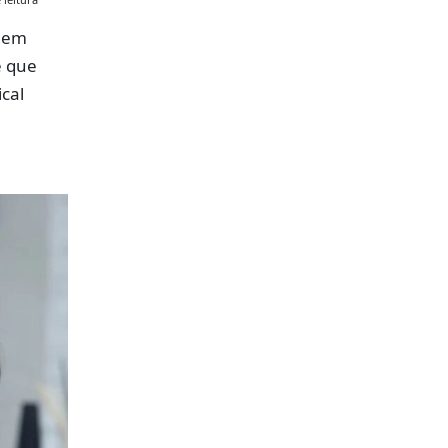
a em
ê que
cal