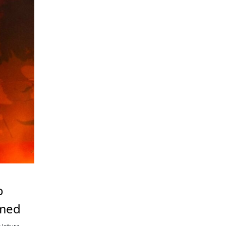
o
imed
 leitura