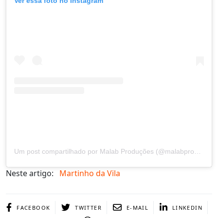
Ver essa foto no Instagram
Um post compartilhado por Malab Produções (@malabproducoes)
Neste artigo:
Martinho da Vila
FACEBOOK
TWITTER
E-MAIL
LINKEDIN