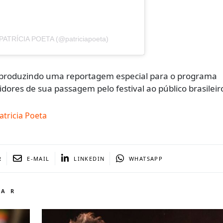
 PATRÍCIA POETA (@patriciapoeta)
produzindo uma reportagem especial para o programa
idores de sua passagem pelo festival ao público brasileir
atricia Poeta
R
E-MAIL
LINKEDIN
WHATSAPP
TAR