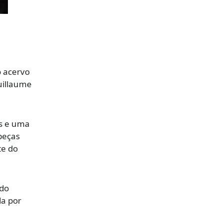
o acervo
uillaume
es e uma
peças
te do
ado
da por