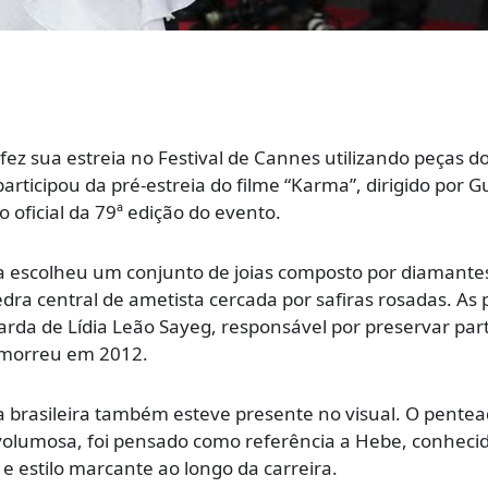
fez sua estreia no
Festival de Cannes
utilizando peças d
 participou da pré-estreia do filme “Karma”, dirigido por
G
o oficial da 79ª edição do evento.
ia escolheu um conjunto de joias composto por diamant
dra central de ametista cercada por safiras rosadas. As 
da de Lídia Leão Sayeg, responsável por preservar par
 morreu em 2012.
rasileira também esteve presente no visual. O pente
volumosa, foi pensado como referência a Hebe, conheci
 e estilo marcante ao longo da carreira.