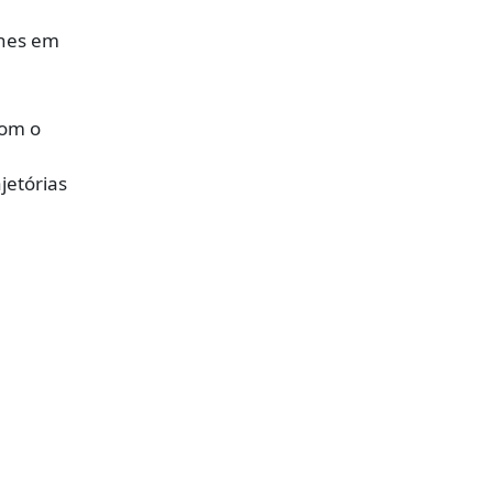
lhes em
com o
jetórias