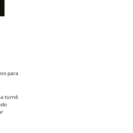
ivo para
ma turnê
ndo
ar