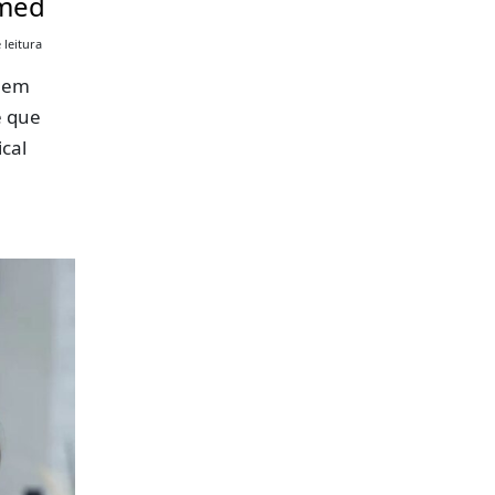
imed
 leitura
a em
ê que
cal