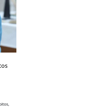
tos
itos,