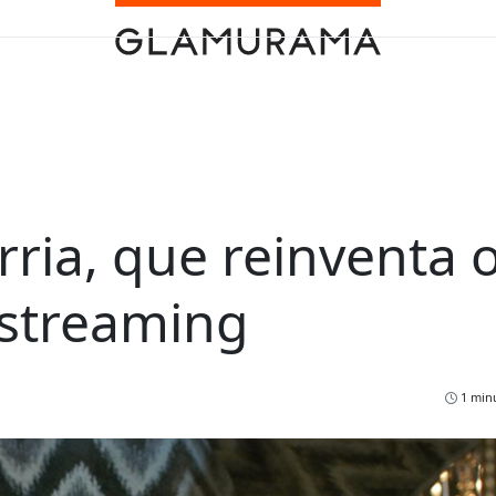
ria, que reinventa 
 streaming
1 minu