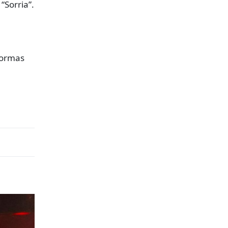
“Sorria”.
formas