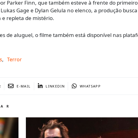
 por Parker Finn, que também esteve à frente do primeiro 
ukas Gage e Dylan Gelula no elenco, a produção busca
e repleta de mistério.
s de aluguel, o filme também está disponível nas plata
s
,
Terror
R
E-MAIL
LINKEDIN
WHATSAPP
TAR