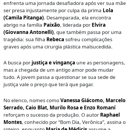
enfrenta uma jornada desafiadora após ver sua mãe
ser presa injustamente por culpa da prima
Lola
(Camila Pitanga)
. Desamparada, ela encontra
abrigo na família
Paixão
, liderada por
Elvira
(Giovanna Antonelli)
, que também passa por uma
tragédia: sua filha
Rebeca
sofreu complicações
graves após uma cirurgia plástica malsucedida.
A busca por
justiça e vingança
une as personagens,
mas a chegada de um antigo amor pode mudar
tudo. A jovem passa a questionar se sua sede de
justiça vale o preço que terá que pagar.
No elenco, nomes como
Vanessa Giácomo, Marcelo
Serrado, Caio Blat, Murilo Rosa e Enzo Romaní
reforçam o sucesso da produção. O autor
Raphael
Montes
, conhecido por “Bom Dia, Verônica”, assina o
roteiro, enquanto
Maria de Médicis
assume a