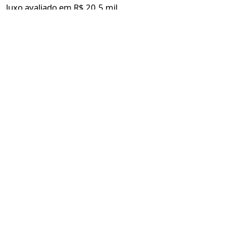
luxo avaliado em R$ 20,5 mil
Gabriela Nogueira
22 de julho de 2026 às 19:44
2 minutos de leitura
Ator norte-americano foi recepcionado por fãs no
Santos Dumont durante nova passagem pelo Brasil