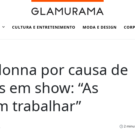
CULTURA E ENTRETENIMENTO
MODA E DESIGN
CORP
donna por causa de
as em show: “As
m trabalhar”
2 minut
9