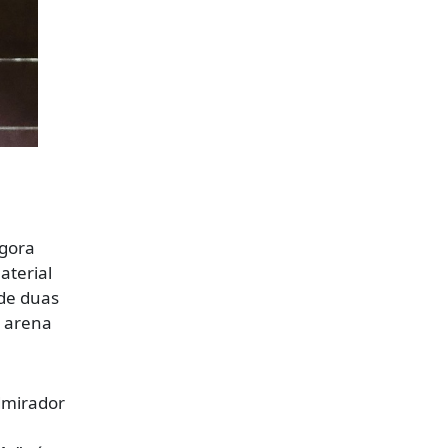
agora
aterial
 de duas
a arena
dmirador