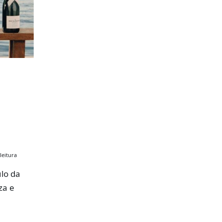
leitura
lo da
za e