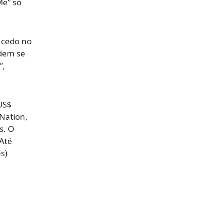
Me” só
r cedo no
odem se
”,
US$
Nation,
s. O
 Até
s)