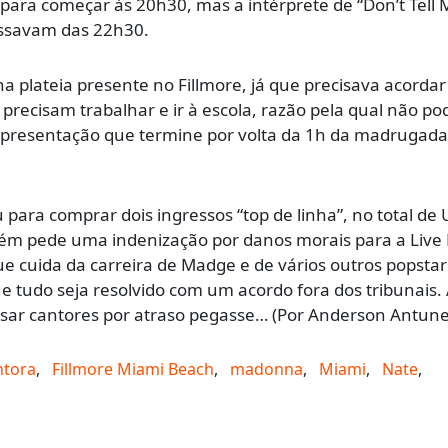
ra começar às 20h30, mas a intérprete de “Don’t Tell 
assavam das 22h30.
 na plateia presente no Fillmore, já que precisava acorda
precisam trabalhar e ir à escola, razão pela qual não p
 apresentação que termine por volta da 1h da madrugada
para comprar dois ingressos “top de linha”, no total de 
bém pede uma indenização por danos morais para a Live 
e cuida da carreira de Madge e de vários outros popstar
e tudo seja resolvido com um acordo fora dos tribunais.
sar cantores por atraso pegasse… (Por Anderson Antune
ntora
,
Fillmore Miami Beach
,
madonna
,
Miami
,
Nate
,