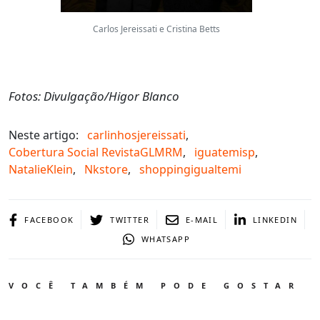
Carlos Jereissati e Cristina Betts
Fotos: Divulgação/Higor Blanco
Neste artigo:
carlinhosjereissati
,
Cobertura Social RevistaGLMRM
,
iguatemisp
,
NatalieKlein
,
Nkstore
,
shoppingigualtemi
FACEBOOK
TWITTER
E-MAIL
LINKEDIN
WHATSAPP
VOCÊ TAMBÉM PODE GOSTAR