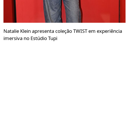
Natalie Klein apresenta coleção TWIST em experiência
imersiva no Estúdio Tupi
Redação GLMRM
05 de agosto de 2026 às 12:01
3 minutos de leitura
Verão 27 da NK aproxima moda, dança, arquitetura
e performance em apresentação realizada nesta
segunda-feira, em São Paulo
PUBLICIDADE