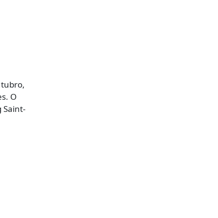
utubro,
es. O
 Saint-