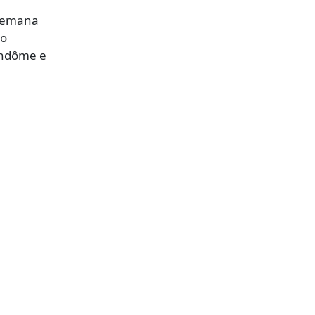
 Semana
 o
Vendôme e