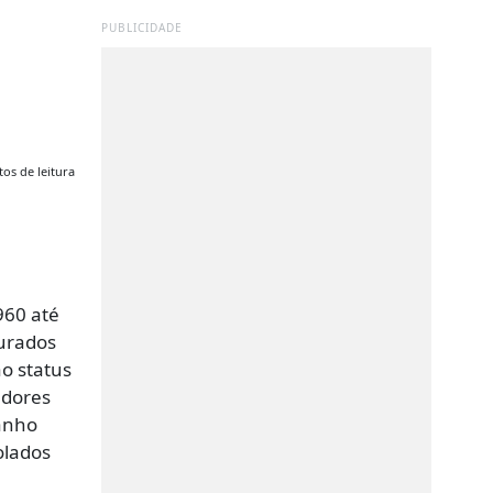
PUBLICIDADE
os de leitura
960 até
gurados
o status
edores
anho
olados