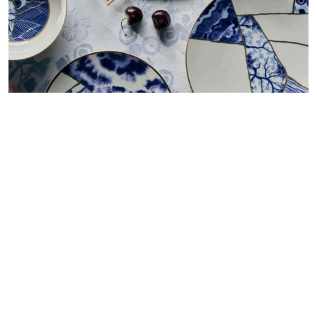
Japão inspira coleção que conecta moda e decoração
Redação GLMRM
04 de agosto de 2026 às 14:00
2 minutos de leitura
Nova coleção reúne da Le Lis kimonos, vestidos,
louças e têxteis inspirados no kintsugi, no shibori e
nas flores de sakura