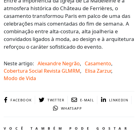
Entre a imponência da Igreja de La Madeleine e a
atmosfera histórica do Château de Ferrières, o
casamento transformou Paris em palco de uma das
celebrações mais comentadas do fim de semana. A
combinação entre alta-costura, alta joalheria e
convidados ligados à moda, ao design e à arquitetura
reforçou o caráter sofisticado do evento.
Neste artigo:
Alexandre Negrão
,
Casamento
,
Cobertura Social Revista GLMRM
,
Elisa Zarzur
,
Modo de Vida
FACEBOOK
TWITTER
E-MAIL
LINKEDIN
WHATSAPP
VOCÊ TAMBÉM PODE GOSTAR