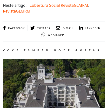
Neste artigo:
Cobertura Social RevistaGLMRM
,
RevistaGLMRM
FACEBOOK
TWITTER
E-MAIL
LINKEDIN
WHATSAPP
VOCÊ TAMBÉM PODE GOSTAR