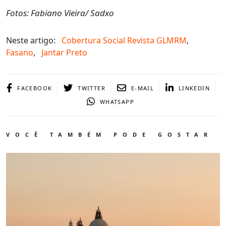
Fotos: Fabiano Vieira/ Sadxo
Neste artigo:
Cobertura Social Revista GLMRM
,
Fasano
,
Jantar Preto
FACEBOOK
TWITTER
E-MAIL
LINKEDIN
WHATSAPP
VOCÊ TAMBÉM PODE GOSTAR