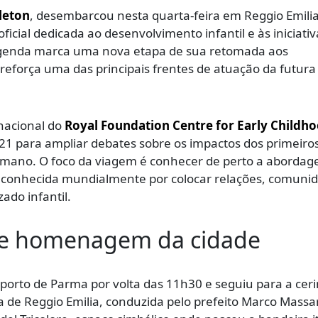
leton
, desembarcou nesta quarta-feira em Reggio Emilia
oficial dedicada ao desenvolvimento infantil e às iniciativ
A agenda marca uma nova etapa de sua retomada aos
reforça uma das principais frentes de atuação da futura
rnacional do
Royal Foundation Centre for Early Childh
2021 para ampliar debates sobre os impactos dos primeiro
umano. O foco da viagem é conhecer de perto a aborda
reconhecida mundialmente por colocar relações, comuni
ado infantil.
l e homenagem da cidade
porto de Parma por volta das 11h30 e seguiu para a cer
ra de Reggio Emilia, conduzida pelo prefeito Marco Massa