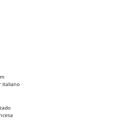
em
 italiano
izado
incesa