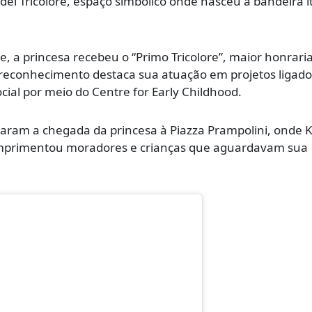
a del Tricolore, espaço simbólico onde nasceu a bandeira i
, a princesa recebeu o “Primo Tricolore”, maior honrari
 reconhecimento destaca sua atuação em projetos ligado
cial por meio do Centre for Early Childhood.
ram a chegada da princesa à Piazza Prampolini, onde 
umprimentou moradores e crianças que aguardavam sua