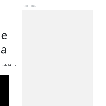
PUBLICIDADE
 e
ia
os de leitura