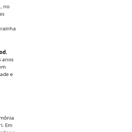
, no
as
 rainha
ood
,
s anos
gem
dade e
imônia
ri. Em