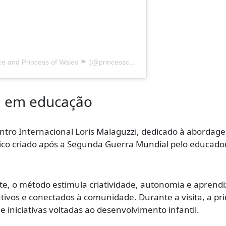
Um post compartilhado por The Prince and Princess of Wales 🏴󠁧󠁢󠁷󠁬󠁳󠁿 (@princesscatherineofwales)
l em educação
entro Internacional Loris Malaguzzi, dedicado à abordag
co criado após a Segunda Guerra Mundial pelo educador
e, o método estimula criatividade, autonomia e aprend
tivos e conectados à comunidade. Durante a visita, a pr
 iniciativas voltadas ao desenvolvimento infantil.