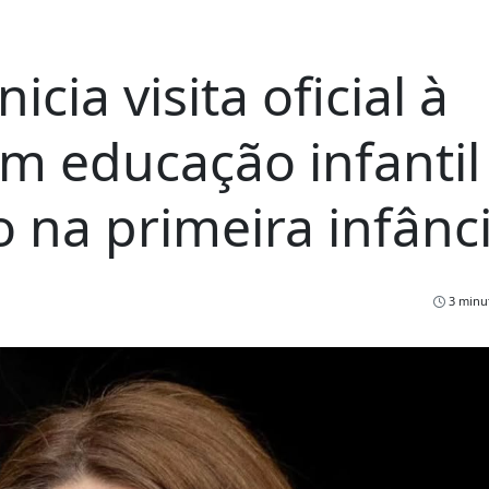
cia visita oficial à
em educação infantil
 na primeira infânc
3 minut