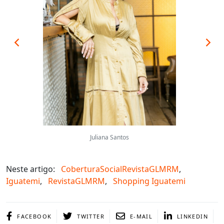
Juliana Santos
Neste artigo:
CoberturaSocialRevistaGLMRM
,
Iguatemi
,
RevistaGLMRM
,
Shopping Iguatemi
FACEBOOK
TWITTER
E-MAIL
LINKEDIN