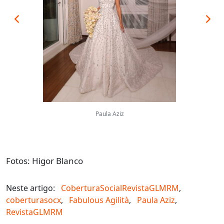
Paula Aziz
Fotos: Higor Blanco
Neste artigo:
CoberturaSocialRevistaGLMRM
,
coberturasocx
,
Fabulous Agilità
,
Paula Aziz
,
RevistaGLMRM