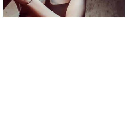
Estudo aponta crescimento da pornografia gerada por
IA usando famosos
Redação GLMRM
15 de agosto de 2023 às 14:43
3 minutos de leitura