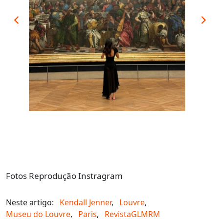
Fotos Reprodução Instragram
Neste artigo:
Kendall Jenner
,
Louvre
,
Museu do Louvre
,
Paris
,
RevistaGLMRM