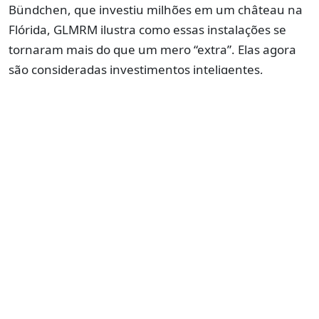
Bündchen, que investiu milhões em um château na
Flórida, GLMRM ilustra como essas instalações se
tornaram mais do que um mero “extra”. Elas agora
são consideradas investimentos inteligentes,
especialmente em tempos de incerteza econômica, e
representam um estilo de vida exclusivo que atrai a
elite financeira global.
PUBLICIDADE