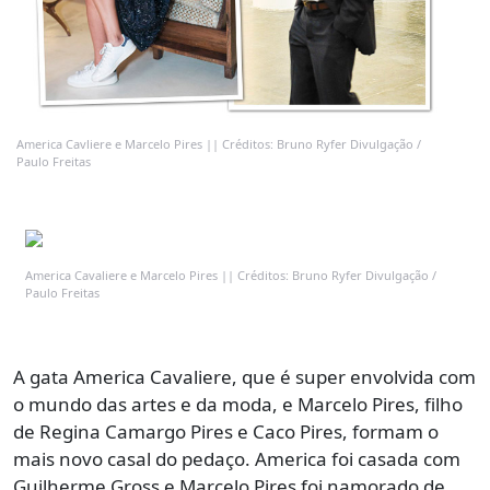
America Cavliere e Marcelo Pires || Créditos: Bruno Ryfer Divulgação /
Paulo Freitas
America Cavaliere e Marcelo Pires || Créditos: Bruno Ryfer Divulgação /
Paulo Freitas
A gata America Cavaliere, que é super envolvida com
o mundo das artes e da moda, e Marcelo Pires, filho
de Regina Camargo Pires e Caco Pires, formam o
mais novo casal do pedaço. America foi casada com
Guilherme Gross e Marcelo Pires foi namorado de