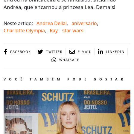
Andrea, que encarnou a princesa Lea. Demais!
Neste artigo:
Andrea Dellal
,
aniversario
,
Charlotte Olympia
,
Ray
,
star wars
FACEBOOK
TWITTER
E-MAIL
LINKEDIN
WHATSAPP
VOCÊ TAMBÉM PODE GOSTAR