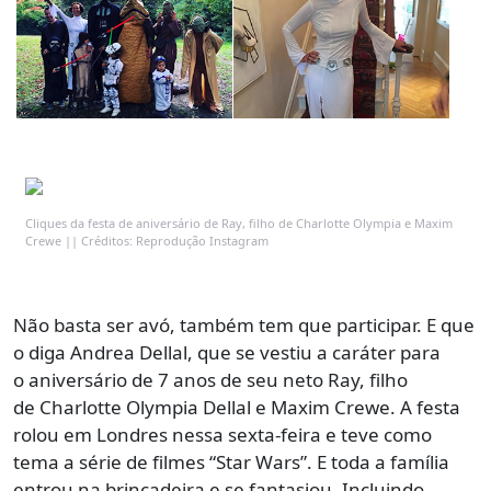
Cliques da festa de aniversário de Ray, filho de Charlotte Olympia e Maxim
Crewe || Créditos: Reprodução Instagram
Não basta ser avó, também tem que participar. E que
o diga Andrea Dellal, que se vestiu a caráter para
o aniversário de 7 anos de seu neto Ray, filho
de Charlotte Olympia Dellal e Maxim Crewe. A festa
rolou em Londres nessa sexta-feira e teve como
tema a série de filmes “Star Wars”. E toda a família
entrou na brincadeira e se fantasiou. Incluindo