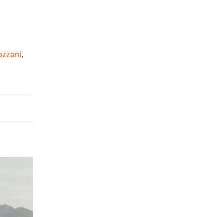
ozzani
,