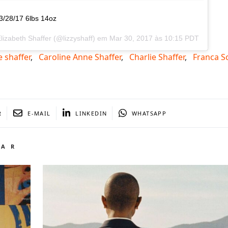
/28/17 6lbs 14oz
lizabeth Shaffer (@lizzyshaff) em
Mar 30, 2017 às 10:15 PDT
 shaffer
,
Caroline Anne Shaffer
,
Charlie Shaffer
,
Franca S
R
E-MAIL
LINKEDIN
WHATSAPP
TAR