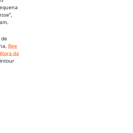
pequena
esse”,
ram.
 de
nna,
Bee
itora da
intour