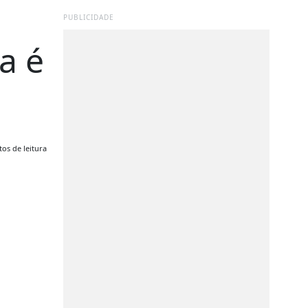
PUBLICIDADE
a é
os de leitura