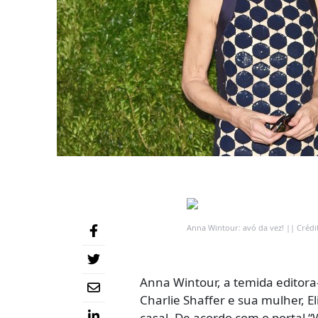
Anna Wintour: avó da vez! || Crédi
Anna Wintour, a temida editora-
Charlie Shaffer e sua mulher, El
casal. De acordo com o portal