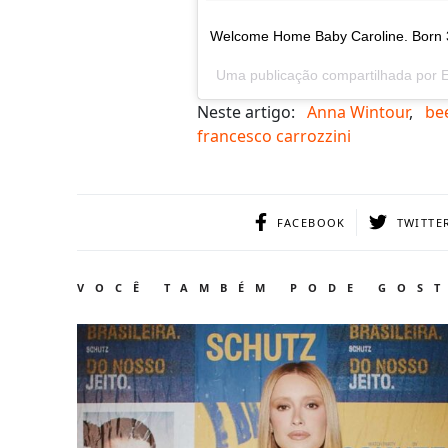
Welcome Home Baby Caroline. Born 3
Uma publicação compartilhada por E
Neste artigo:
Anna Wintour
,
bee
francesco carrozzini
FACEBOOK
TWITTE
VOCÊ TAMBÉM PODE GOS