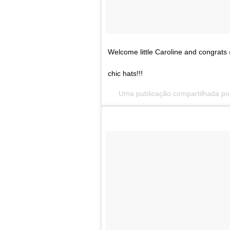
Welcome little Caroline and congrat
chic hats!!!
Uma publicação compartilhada po