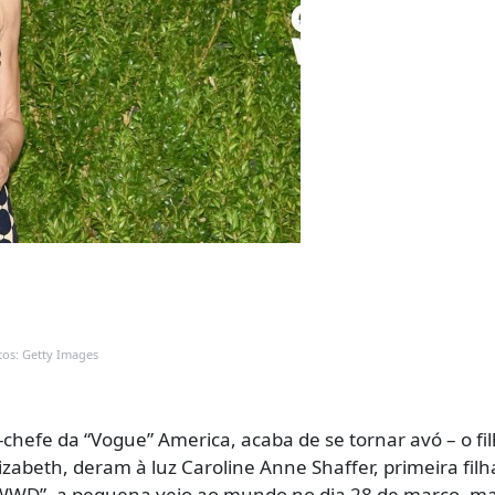
tos: Getty Images
chefe da “Vogue” America, acaba de se tornar avó – o fil
izabeth, deram à luz Caroline Anne Shaffer, primeira filh
 “WWD”, a pequena veio ao mundo no dia 28 de março, m