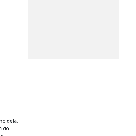
ho dela,
a do
as