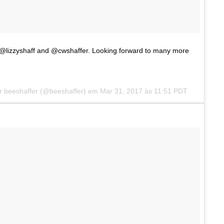
s @lizzyshaff and @cwshaffer. Looking forward to many more
r beeshaffer (@beeshaffer) em
Mar 31, 2017 às 11:51 PDT