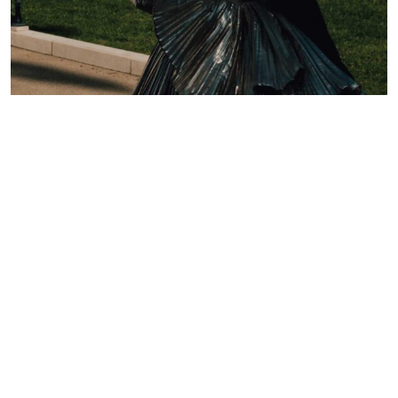
Lelê Saddi aposta em alta-costura Valentino para
tapete vermelho do Festival de Cannes
Redação GLMRM
19 de maio de 2026 às 21:05
2 minutos de leitura
PUBLICIDADE