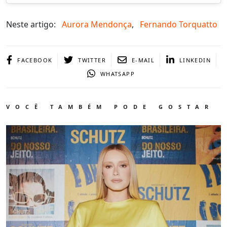
Neste artigo:
Aurora Mendonça
,
Fernando Torquatto
FACEBOOK
TWITTER
E-MAIL
LINKEDIN
WHATSAPP
VOCÊ TAMBÉM PODE GOSTAR