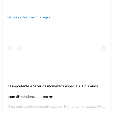
Ver essa foto no Instagram
O importante é fazer os momentos especiais .Dois anos
com @mendonca.aurora ❤️
Uma publicação compartilhada por
Fernando Torquatto
(@eufernandotorquatto) em