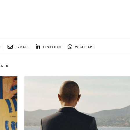
R
E-MAIL
LINKEDIN
WHATSAPP
TAR