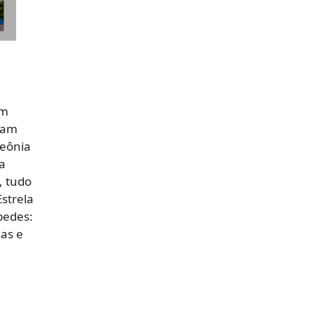
um
ram
Peônia
a
, tudo
Estrela
pedes:
ias e