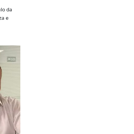
lo da
za e