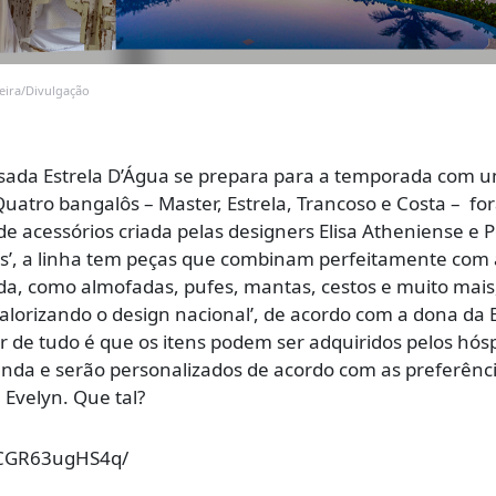
reira/Divulgação
sada Estrela D’Água se prepara para a temporada com 
Quatro bangalôs –
Master, Estrela, Trancoso e Costa –
fo
 acessórios criada pelas designers Elisa Atheniense e 
’, a linha tem peças que combinam perfeitamente com 
ada, como almofadas, pufes, mantas, cestos e muito mais
 valorizando o design nacional’, de acordo com a dona da 
or de tudo é que os itens podem ser adquiridos pelos hós
enda e serão personalizados de acordo com as preferênc
 Evelyn. Que tal?
/CGR63ugHS4q/