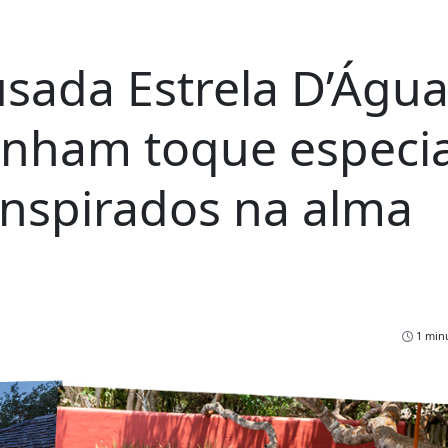
sada Estrela D’Água
anham toque especia
inspirados na alma
1 minu