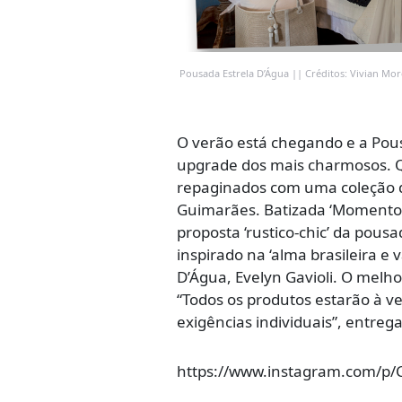
Pousada Estrela D’Água || Créditos: Vivian Mo
O verão está chegando e a Pou
upgrade dos mais charmosos. 
repaginados com uma coleção de
Guimarães. Batizada ‘Momentos
proposta ‘rustico-chic’ da pous
inspirado na ‘alma brasileira e
D’Água, Evelyn Gavioli. O melh
“Todos os produtos estarão à v
exigências individuais”, entrega
https://www.instagram.com/p