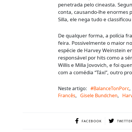
penetrada pelo cineasta. Segun
conta, causando-lhe enormes p
Silla, ele nega tudo e classificou
De qualquer forma, a polícia fr
feira. Possivelmente o maior 
espécie de Harvey Weinstein em 
responsável por hits como a sér
Willis e Milla Jovovich, e foi 
com a comédia “Táxi”, outro pr
Neste artigo:
#BalanceTonPorc
,
Francês
,
Gisele Bundchen
,
Harv
FACEBOOK
TWITTE