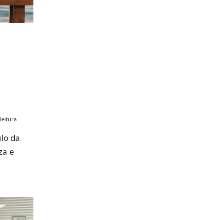
leitura
lo da
za e