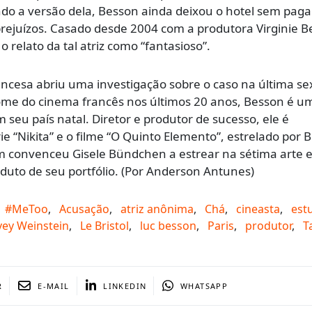
do a versão dela, Besson ainda deixou o hotel sem paga
rejuízos. Casado desde 2004 com a produtora Virginie B
 o relato da tal atriz como “fantasioso”.
ancesa abriu uma investigação sobre o caso na última se
nome do cinema francês nos últimos 20 anos, Besson é u
seu país natal. Diretor e produtor de sucesso, ele é
ie “Nikita” e o filme “O Quinto Elemento”, estrelado por 
quem convenceu Gisele Bündchen a estrear na sétima arte
oduto de seu portfólio. (Por Anderson Antunes)
#MeToo
,
Acusação
,
atriz anônima
,
Chá
,
cineasta
,
est
ey Weinstein
,
Le Bristol
,
luc besson
,
Paris
,
produtor
,
T
R
E-MAIL
LINKEDIN
WHATSAPP