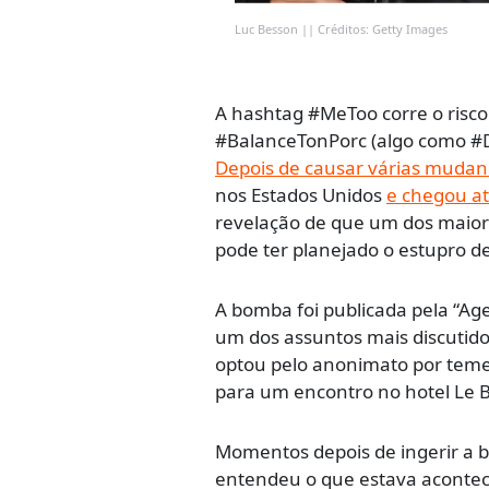
Luc Besson || Créditos: Getty Images
A hashtag #MeToo corre o risco
#BalanceTonPorc (algo como #De
Depois de causar várias mudan
nos Estados Unidos
e chegou at
revelação de que um dos maiore
pode ter planejado o estupro de
A bomba foi publicada pela “Ag
um dos assuntos mais discutid
optou pelo anonimato por teme
para um encontro no hotel Le Br
Momentos depois de ingerir a be
entendeu o que estava acontec