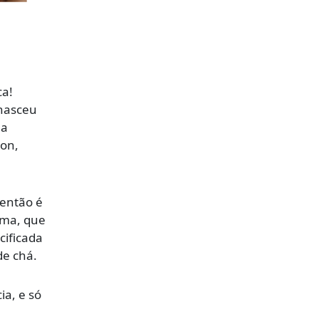
ca!
nasceu
 a
son,
 então é
ima, que
cificada
de chá.
ia, e só