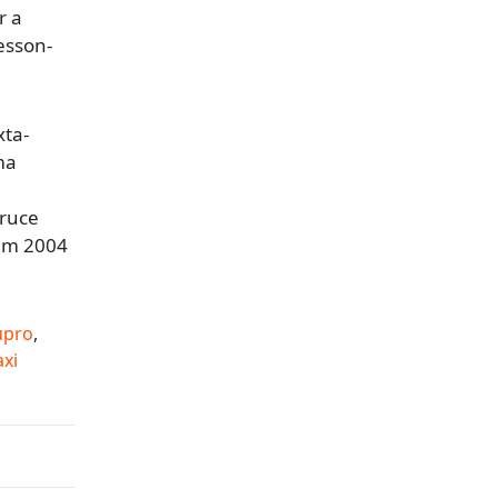
r a
esson-
xta-
ma
Bruce
 em 2004
upro
,
axi