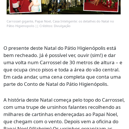
Carrossel gigante, Papai Noel, Casa Inteligente: os detalhes do Natal no
Pátio Higienopolis || Créditos: Divulgação
O presente deste Natal do Pátio Higienópolis está
bem recheado. Já é possível ver, ouvir (sim!) e dar
uma volta num Carrossel de 30 metros de altura – e
que ocupa cinco pisos e toda a área do vão central.
Em cada andar, uma cena completa que conta uma
parte do Conto de Natal do Pátio Higienópolis.
A história deste Natal começa pelo topo do Carrossel,
com uma trupe de ursinhos falantes recolhendo as
milhares de cartinhas endereçadas ao Papai Noel,
que chegam com o vento. Depois vem a oficina do
Papai Noel (Vilaboim) Os ursinhos organizam as