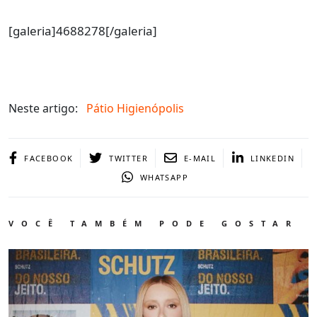
[galeria]4688278[/galeria]
Neste artigo:
Pátio Higienópolis
FACEBOOK
TWITTER
E-MAIL
LINKEDIN
WHATSAPP
VOCÊ TAMBÉM PODE GOSTAR